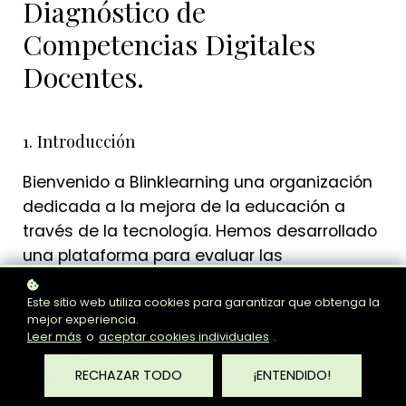
Diagnóstico de
Competencias Digitales
Docentes.
1. Introducción
Bienvenido a Blinklearning una organización
dedicada a la mejora de la educación a
través de la tecnología. Hemos desarrollado
una plataforma para evaluar las
competencias digitales de los docentes, con
el fin de proporcionar a los equipos
Este sitio web utiliza cookies para garantizar que obtenga la
mejor experiencia.
directivos de los colegios información
Leer más
o
aceptar cookies individuales
.
valiosa para la toma de decisiones y la
RECHAZAR TODO
¡ENTENDIDO!
mejora continua.