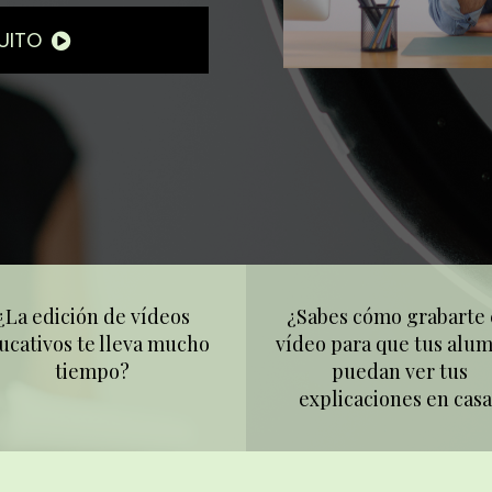
UITO
¿La edición de vídeos
¿Sabes cómo grabarte
ucativos te lleva mucho
vídeo para que tus alu
tiempo?
puedan ver tus
explicaciones en cas