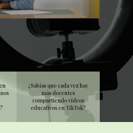
 en
¿Sabías que cada vez hay
mnos
más docentes
compartiendo vídeos
a?
educativos en TikTok?